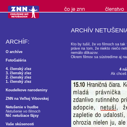
ARCHÍV NETUŠENI
ARCHÍF:
Kto by tušil, že vo filmoch sa tak
práve na tom, že niekto niečo net
O archíve
nemálo dôkazov.
Okrem filmov sa sústredíme aj n
FotoGaléria
4. členský zlez
4 ná
3. členský zlez
Ak chceš 
2. členský zlez
1. členský zlez
Koudelkove narodeniny
ZNN na Veľkej Vrbovskej
Netušenie v hudbe
Netušenie vo filmoch
Nič netušiace fäjsy
Vaše skúsenosti