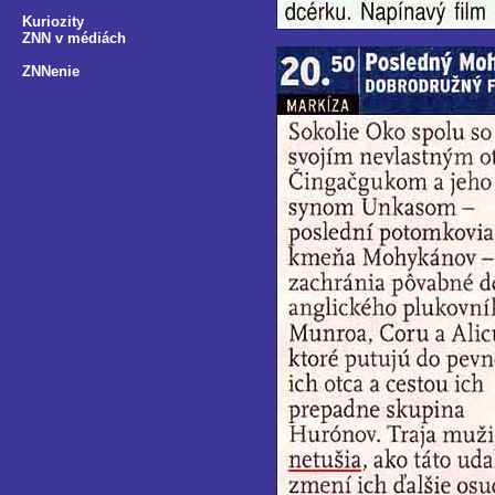
Kuriozity
ZNN v médiách
ZNNenie