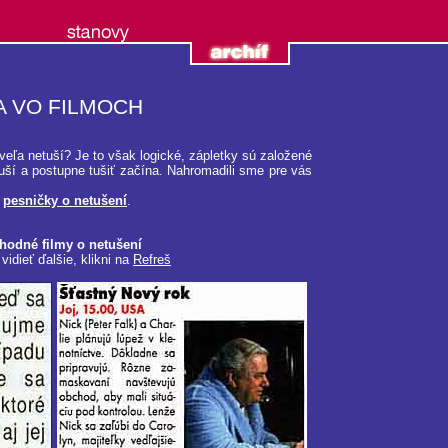
A VO FILMOCH
 veľa netuší? Je to však logické, zápletky sú založené
uší a postupne tušiť začína. Nahromadili sme pre vás
a
pesničky o netušení
.
hodné filmy o netušení
vidieť ďalšie, klikni na
Refreš