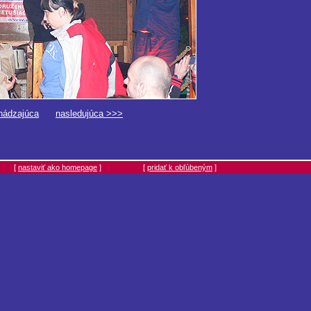
hádzajúca
nasledujúca >>>
[
nastaviť ako homepage
]
[
pridať k obľúbeným
]