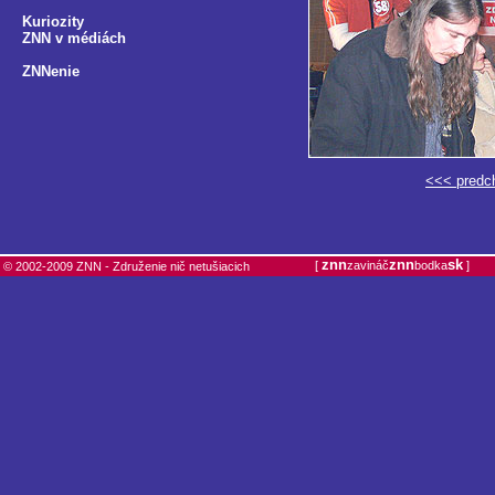
Kuriozity
ZNN v médiách
ZNNenie
<<< predc
znn
znn
sk
[
zavináč
bodka
]
© 2002-2009 ZNN - Združenie nič netušiacich