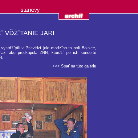
˝ VĎŻ˝TANIE JARI
ystďż˝pili v Prievidzi (ale moďż˝no to boli Bojnice,
˝azi ako predkapela ZNN, ktorďż˝ po ich koncerte
).
<<< Spať na túto galériu