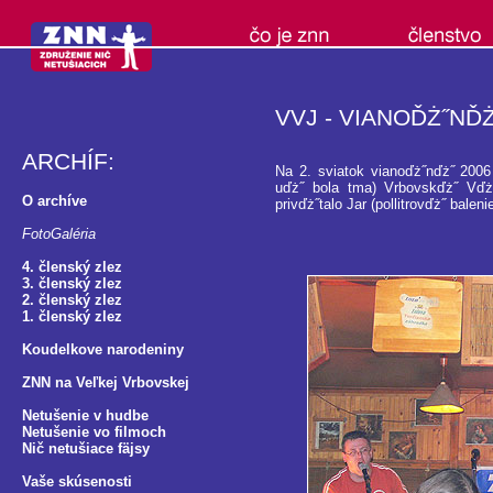
VVJ - VIANOĎŻ˝NĎŻ
ARCHÍF:
Na 2. sviatok vianoďż˝nďż˝ 2006 v
uďż˝ bola tma) Vrbovskďż˝ Vďż
O archíve
privďż˝talo Jar (pollitrovďż˝ balenie
FotoGaléria
4. členský zlez
3. členský zlez
2. členský zlez
1. členský zlez
Koudelkove narodeniny
ZNN na Veľkej Vrbovskej
Netušenie v hudbe
Netušenie vo filmoch
Nič netušiace fäjsy
Vaše skúsenosti