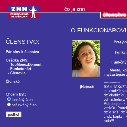
O FUNKCIONÁROVI
ČLENSTVO:
Prezýv
Pár slov k členstvu
Funkci
Osádka ZNN:
Funkčný
-
TopMenežDement
-
Funkcionári
Mesto, kd
-
Členovia
najčastejšie 
Členské
--------------
(Ne)resti
SME TAKďż˝ AK
je u mďż˝a ve
Chcem byť:
ďż˝okolďż˝du, 
od Ticheho z 
funkčný člen
Potrebujem k 
nefunkčný člen
veďż˝a. Potre
ďż˝o sďż˝ ďż˝
chďż˝bajďż˝. 
rada!!!
--------------