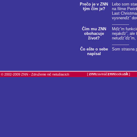
Prečo je v ZNN
Lebo som star
tým čím je?
na filme Peri
Last Christma
vysnenďż˝ do
--------------
Čím mu ZNN
Mďż˝m funkciu
obohacuje
nejakďż˝, ale
život?
netuďż˝ďż˝m, 
--------------
Čo ešte o sebe
Som strasna p
napísal
znn
znn
sk
[
zavináč
bodka
]
© 2002-2009 ZNN - Združenie nič netušiacich