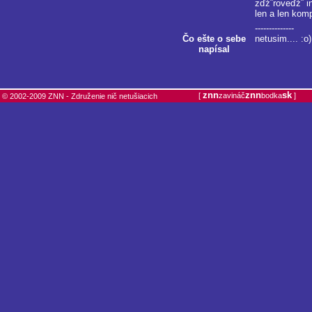
zďż˝roveďż˝ i
len a len ko
--------------
Čo ešte o sebe
netusim.... :o)
napísal
znn
znn
sk
[
zavináč
bodka
]
© 2002-2009 ZNN - Združenie nič netušiacich