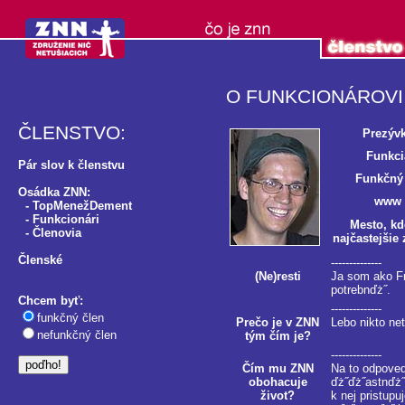
O FUNKCIONÁROVI
ČLENSTVO:
Prezýv
Funkci
Pár slov k členstvu
Funkčný
Osádka ZNN:
www
-
TopMenežDement
-
Funkcionári
Mesto, kd
-
Členovia
najčastejšie 
Členské
--------------
(Ne)resti
Ja som ako Fr
potrebnďż˝.
Chcem byť:
--------------
funkčný člen
Prečo je v ZNN
Lebo nikto net
nefunkčný člen
tým čím je?
--------------
Čím mu ZNN
Na to odpove
obohacuje
ďż˝ďż˝astnďż˝
život?
k nej pristu