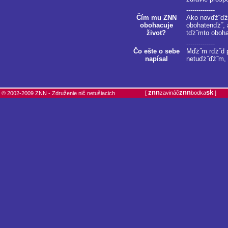
--------------
Čím mu ZNN
Ako novďż˝ďż
obohacuje
obohatenďż˝, 
život?
tďż˝mto oboh
--------------
Čo ešte o sebe
Mďż˝m rďż˝d p
napísal
netuďż˝ďż˝m, 
znn
znn
sk
[
zavináč
bodka
]
© 2002-2009 ZNN - Združenie nič netušiacich