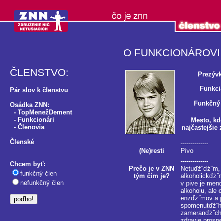
O FUNKCIONÁROVI
ČLENSTVO:
Prezýv
Funkci
Pár slov k členstvu
Funkčný
Osádka ZNN:
-
TopMenežDement
-
Funkcionári
Mesto, kd
-
Členovia
najčastejšie 
Členské
--------------
(Ne)resti
Pivo
--------------
Chcem byť:
Prečo je v ZNN
Netuďż˝ďż˝m, 
funkčný člen
tým čím je?
alkoholickďż˝
nefunkčný člen
v pive je men
alkoholu, ale
enzďż˝mov a p
spomenutďż˝ho
zameranďż˝ch 
zdravie prosp